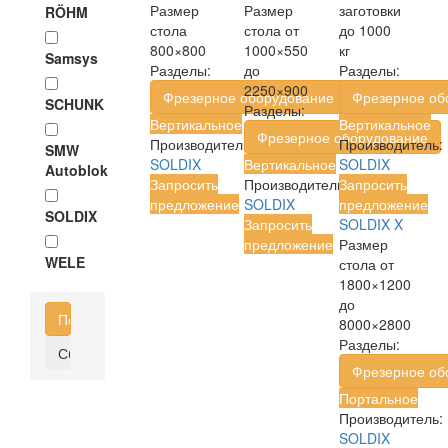
Размер
Размер
заготовки
RÖHM
стола
стола
от
до 1000
800×800
1000×550
кг
Samsys
Разделы:
до
Разделы:
2250×900
Фрезерное оборудование
Фрезерное об
SCHUNK
Разделы:
Вертикальное
Вертикальное
Фрезерное оборудование
Производитель:
Производитель:
SMW
SOLDIX
Вертикальное
SOLDIX
Autoblok
Запросить
Производитель:
Запросить
предложение
SOLDIX
предложение
SOLDIX
Запросить
SOLDIX X
предложение
Размер
WELE
стола
от
1800×1200
до
8000×2800
Разделы:
Фрезерное об
Портальное
Производитель:
SOLDIX