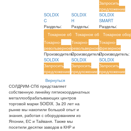
Запросить
предложение
SOLDIX
SOLDIX
SOLDIX
C
H
SMART
Разделы:
Разделы:
Разделы:
Токарное оборудование
Токарное оборудование
Токарное обо
Токарно-
Токарно-
Токарно-
револьверное
револьверное
фрезерное
Производитель:
Производитель:
Производитель:
SOLDIX
SOLDIX
SOLDIX
Запросить
Запросить
Запросить
предложение
предложение
предложение
Вернуться
СОЛДРИМ-СПб представляет
собственную линейку пятиокоординатных
металлообрабатывающих центров
торговой марки SOlDIX. За 20 лет на
рынке мы накопили большой опыт и
знания, работая с оборудованием из
Японии, ЕС и Тайваня. Также мы
посетили десятки заводов в КНР и