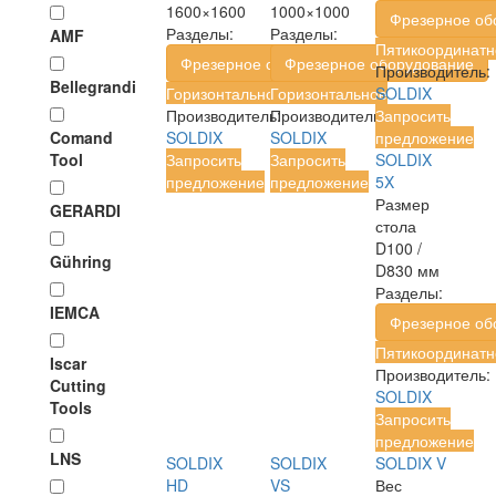
1600×1600
1000×1000
Фрезерное об
Разделы:
Разделы:
AMF
Пятикоординатн
Фрезерное оборудование
Фрезерное оборудование
Производитель:
Bellegrandi
Горизонтальное
Горизонтальное
SOLDIX
Производитель:
Производитель:
Запросить
Comand
SOLDIX
SOLDIX
предложение
Tool
Запросить
Запросить
SOLDIX
предложение
предложение
5X
Размер
GERARDI
стола
D100 /
Gühring
D830 мм
Разделы:
IEMCA
Фрезерное об
Пятикоординатн
Iscar
Производитель:
Cutting
SOLDIX
Tools
Запросить
предложение
LNS
SOLDIX
SOLDIX
SOLDIX V
HD
VS
Вес