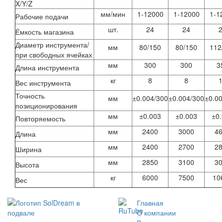
X/Y/Z
мм/мин
1-12000
1-12000
1-1
Рабочие подачи
шт.
24
24
Ёмкость магазина
Диаметр инструмента/
мм
80/150
80/150
112
при свободных ячейках
мм
300
300
3
Длина инструмента
кг
8
8
Вес инструмента
Точность
мм
±0.004/300
±0.004/300
±0.0
позиционирования
мм
±0.003
±0.003
±0
Повторяемость
мм
2400
3000
4
Длина
мм
2400
2700
2
Ширина
мм
2850
3100
3
Высота
кг
6000
7500
10
Вес
Главная
O компании