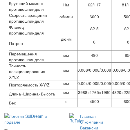
Крутящий момент
Нм
62/117
81/
противошпинделя
Скорость вращения
об/мин
6000
50
противошпинделя
Фланец
А2-5
А2
противошпинделя
дюйм
6
8
Патрон
Перемещения
мм
490
85
противошпинделя
Точность
мм
0.006/0.008/0.008
0.006/0.
позиционирования
X/Y/Z
мм
0.004/0.005/0.005
0.005/0.0
Повторяемость X/Y/Z
мм
3988×1765×1960
4820×22
Длина×Ширина×Высота
кг
4500
60
Вес
Главная
O компании
Вакансии