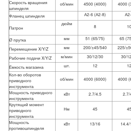
Скорость вращения
об/мин
4500 (4000)
4000 (
шпинделя
А2-6 (А2-8)
А2
Фланец шпинделя
дюйм
8
1
Патрон
мм
51 (65/75)
65 (7
Ø прутка
мм
200/±45/540
225/±5
Перемещение X/Y/Z
м/мин
30/12/30
30/1
Рабочие подачи X/Y/Z
шт.
12
1
Ёмкость магазина
Кол-во оборотов
об/мин
4000 (6000)
4000 (
приводного
инструмента
Мощность приводного
кВт
2.7/4.5
2.7/
инструмента
Крутящий момент
Нм
45
4
приводного
инструмента
Мощность
кВт
13/16
14.4/
противошпинделя