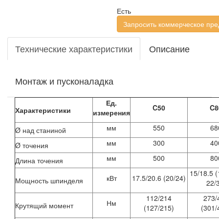
Есть
Запросить коммерческое пр
Технические характеристики
Описание
Монтаж и пусконаладка
Ед.
C50
C8
Характеристики
измерения
мм
550
68
Ø над станиной
мм
300
40
Ø точения
мм
500
80
Длина точения
15/18.5 (
кВт
17.5/20.6 (20/24)
Мощность шпинделя
22/
112/214
273/
Нм
Крутящий момент
(127/215)
(301/