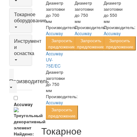
Диаметр
Диаметр
Диаметр
заготовки
заготовки
заготовки
Токарное
до 700
до 750
до 550
оборудование
мм
мм
мм
Производитель:
Производитель:
Производитель:
Accuway
Accuway
Accuway
Инструмент
Запросить
Запросить
Запросить
и
предложение
предложение
предложение
оснастка
Accuway
UV-
75E/EC
Диаметр
заготовки
Производитель
до 750
мм
Производитель:
Accuway
Accuway
Запросить
предложение
Токарное
Найдено: