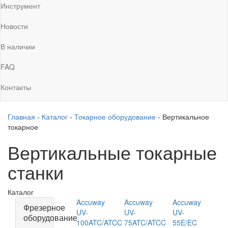
Инструмент
Новости
В наличии
FAQ
Контакты
Главная
-
Каталог
-
Токарное оборудование
-
Вертикальное
токарное
Вертикальные токарные
станки
Каталог
Accuway
Accuway
Accuway
Фрезерное
UV-
UV-
UV-
оборудование
100ATC/ATCC
75ATC/ATCC
55E/EC