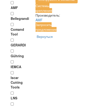
Системы
AMF
крепления
Производитель:
Bellegrandi
AMF
Запросить
Comand
предложение
Tool
Вернуться
GERARDI
Gühring
IEMCA
Iscar
Cutting
Tools
LNS