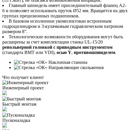
(11/15кВт), не опасаясь возникновения вибраций.
Главный шпиндель имеет присоединительный фланец А2-
6 и позволяет использовать пруток Ø52 мм. Вращается на двух
группах прецизионных подшипников.
В базовом исполнении укомплектован встроенным
гидроцилиндром и 3-кулачковым гидравлическим патроном
размером 8”.
Технологические возможности оборудования могут быть
расширены за счет комплектации станка UL-15/20
револьверной головкой с приводным инструментом
(стандарта BMT или VDI),
осью Y
,
противошпинделем
.
Наклонная станина
Направляющие скольжения
Что получает клиент
Инженерный проект
Быстрый монтаж
Пусконаладка