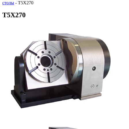
столы
-
T5X270
T5X270