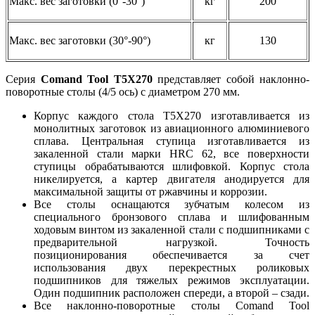
Макс. вес заготовки (0°-30°)
кг
200
Макс. вес заготовки (30°-90°)
кг
130
Серия
Comand Tool T5X270
представляет собой наклонно-
поворотные столы (4/5 ось) с диаметром 270 мм.
Корпус каждого стола T5X270 изготавливается из
монолитных заготовок из авиационного алюминиевого
сплава. Центральная ступица изготавливается из
закаленной стали марки HRC 62, все поверхности
ступицы обрабатываются шлифовкой. Корпус стола
никелируется, а картер двигателя анодируется для
максимальной защиты от ржавчины и коррозии.
Все столы оснащаются зубчатым колесом из
специального бронзового сплава и шлифованным
ходовым винтом из закаленной стали с подшипниками с
предварительной нагрузкой. Точность
позиционирования обеспечивается за счет
использования двух перекрестных роликовых
подшипников для тяжелых режимов эксплуатации.
Один подшипник расположен спереди, а второй – сзади.
Все наклонно-поворотные столы Comand Tool