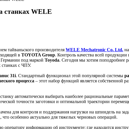
а станках WELE
ием тайваньского производителя
WELE Mechatronic Co. Ltd.
на
входящей в
TOYOTA Group
. Контроль качества всей продукции
 Германии под маркой
Toyod
a
. Сегодня мы хотим поподробнее р
станках с ЧПУ.
nuc 31i
. Стандартный функционал этой популярной системы
р
еского процесса
– этот набор функций является собственной р
 станку автоматически выбирать наиболее рациональные парамет
рической точности заготовки и оптимальной траектории перемещ
ачена для контроля и поддержания нагрузки на шпиндель на за
а, что особенно актуально для тяжелых черновых операций.
ю оператору информацию об инструменте: где находится инстру