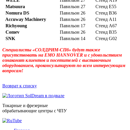
WELE
Павильон 27
Стенд А19
Matsuura
Павильон 27
Стенд E55
Nomura DS
Павильон 26
Стенд B36
Accuway Machinery
Павильон 26
Стенд A11
Richyoung
Павильон 17
Стенд A67
Comev
Павильон 26
Стенд B35
SNK
Павильон 14
Стенд G02
Специалисты «СОЛДРИМ-СПб» будут также
присутствовать на EMO HANNOVER и с удовольствием
ознакомят клиентов и посетителей с выставочным
оборудованием, проконсультируют по всем интересующим
вопросам!
Возврат к списку
Токарные и фрезерные
обрабатывающие центры с ЧПУ