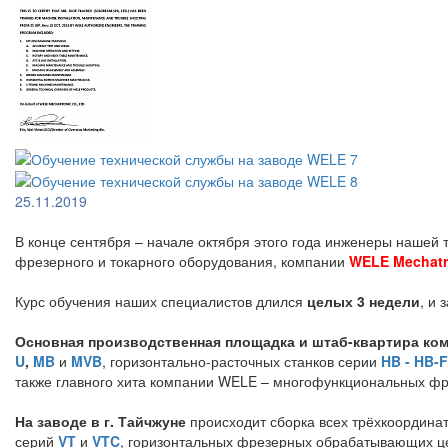
25.11.2019
В конце сентября – начале октября этого года инженеры нашей
фрезерного и токарного оборудования, компании
WELE Mechatro
Курс обучения наших специалистов длился
целых 3 недели
, и 
Основная производственная площадка и штаб-квартира комп
U
,
MB
и
MVB
, горизонтально-расточных станков серии
HB - HB-F
также главного хита компании WELE – многофункциональных ф
На заводе в г. Тайчжуне
происходит сборка всех трёхкоордина
серий
VT
и
VTC
, горизонтальных фрезерных обрабатывающих ц