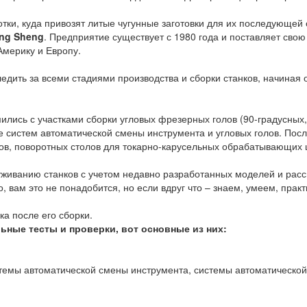
тки, куда привозят литые чугунные заготовки для их последующей 
ng Sheng
. Предприятие существует с 1980 года и поставляет сво
Америку и Европу.
дить за всеми стадиями производства и сборки станков, начиная 
сь с участками сборки угловых фрезерных голов (90-градусных, у
е систем автоматической смены инструмента и угловых голов. Пос
в, поворотных столов для токарно-карусельных обрабатывающих ц
живанию станков с учетом недавно разработанных моделей и расс
, вам это не понадобится, но если вдруг что – знаем, умеем, практ
а после его сборки.
ьные тесты и проверки, вот основные из них:
стемы автоматической смены инструмента, системы автоматическо