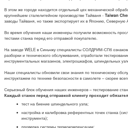
В этом же городе находится отдельный цех механической обрабо
крупнейшем сталелитейном производстве Тайваня -
Taiwan Che
заводы Тайваня, но также экспортирует их в Японию, Северную 
Во время обучения наши инженеры получили возможность просле
тестами станка перед его отправкой покупателю.
На заводе WELE в Синьчжу специалисты СОЛДРИМ-СПб ознакомили
разборки и технического обслуживания, отработали тестировани
инструментальных магазинов, электрошкафов, шпиндельных узло
Наши специалисты обновили свои знания по техническому обслу
инструктажем по технике безопасности в самолете – скорее всего
Серьезный блок обучения наших инженеров – тестирование станк
Каждый станок перед отправкой клиенту проходит обязател
тест на биение шпиндельного узла;
настройка и калибровка референтных точек станка (си
инструмента);
проверка системы термокомпенсации;