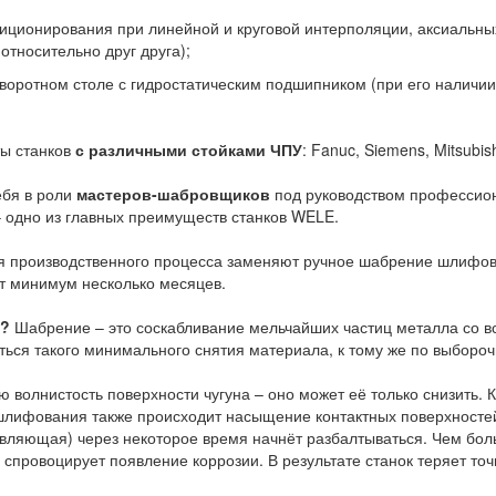
озиционирования при линейной и круговой интерполяции, аксиальны
тносительно друг друга);
оротном столе с гидростатическим подшипником (при его наличии
ты станков
с различными стойками ЧПУ
: Fanuc, Siemens, Mitsubis
ебя в роли
мастеров-шабровщиков
под руководством профессио
 одно из главных преимуществ станков WELE.
ия производственного процесса заменяют ручное шабрение шлифов
т минимум несколько месяцев.
я?
Шабрение – это соскабливание мельчайших частиц металла со вс
ться такого минимального снятия материала, к тому же по выбор
волнистость поверхности чугуна – оно может её только снизить. 
шлифования также происходит насыщение контактных поверхностей
авляющая) через некоторое время начнёт разбалтываться. Чем бо
 спровоцирует появление коррозии. В результате станок теряет точ