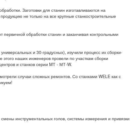
обработки. Заготовки для станин изготавливаются на
ю продукцию не только на все крупные станкостроительные
от первичной обработки станин и заканчивая контрольными
ниверсальных и 30-градусных), изучили процесс их сборки-
ле этого наших инженеров провели по участкам сборки
ентров и станков серии MТ - МТ-W.
мотрели случаи сложных ремонтов. Со станками WELE как с
икуем!
й смены инструментальных голов, системы измерения и привязки