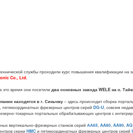
 технической службы проходили курс повышения квалификации на з
nic Co., Ltd.
за это время они посетили
два основных завода WELE на о. Тай
ании находятся в г. Синьчжу
– здесь происходит сборка порта
, пятикоординатных фрезерных центров серий
DG-U
, совсем неда
резерно-токарных портальных обрабатывающих центров с интегри
тных вертикально-фрезерных станков серий
АА65
,
AA80
,
AA90
,
AQ
ентров серии
HMC
и пятикоординатных фрезерных центров серий