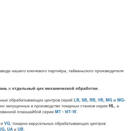
аводе нашего ключевого партнёра, тайваньского производителя
вань
и
отдельный цех механической обработки
.
льных обрабатывающих центров серий
LB
,
SB
,
RB
,
VB
,
MG и MG-
вно запущенных в производство токарных станков серии
HL
, а
рованной планшайбой серии
MТ - МТ-W
.
и
VQ
, токарно-карусельных обрабатывающих центров
UG
,
UA
и
UB
.