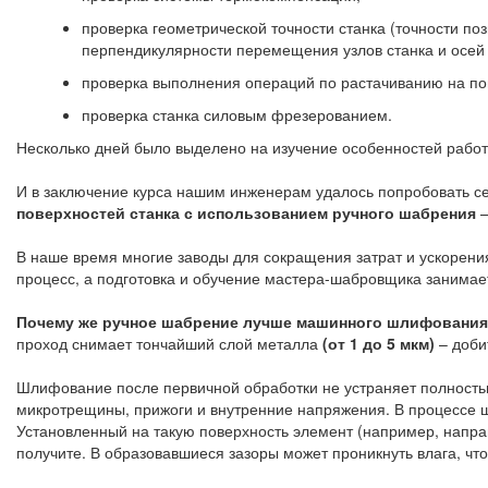
проверка геометрической точности станка (точности п
перпендикулярности перемещения узлов станка и осей о
проверка выполнения операций по растачиванию на пов
проверка станка силовым фрезерованием.
Несколько дней было выделено на изучение особенностей рабо
И в заключение курса нашим инженерам удалось попробовать с
поверхностей станка с использованием ручного шабрения
–
В наше время многие заводы для сокращения затрат и ускорен
процесс, а подготовка и обучение мастера-шабровщика занимае
Почему же ручное шабрение лучше машинного шлифовани
проход снимает тончайший слой металла
(
от 1 до 5 мкм
)
– доби
Шлифование после первичной обработки не устраняет полностью 
микротрещины, прижоги и внутренние напряжения. В процессе 
Установленный на такую поверхность элемент (например, напр
получите. В образовавшиеся зазоры может проникнуть влага, что