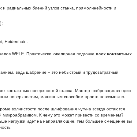
х и радиальных биений узлов станка, прямолинейности и
);
hi, Heidenhain.
налов WELE. Практически ювелирная подгонка
всех контактных
анием, ведь шабрение – это небыстрый и трудозатратный
ех контактных поверхностей станка. Мастер-шабровщик за один
очным поверхностям, машинным способом просто невозможно.
Кроме волнистости после шлифования чугуна всегда остаются
 микроабразивом. К чему это может привести со временем?
льше нагрузки идёт на направляющие, тем большее смещение вы
ность.