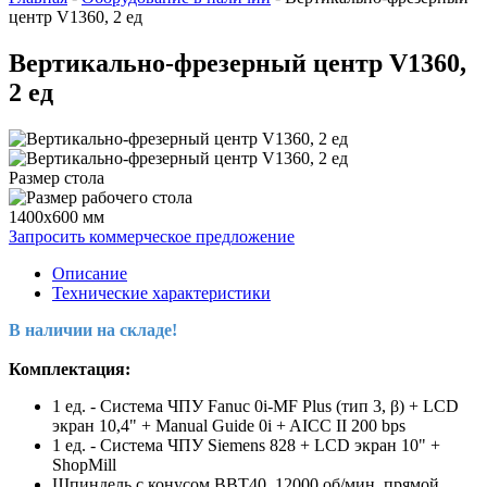
центр V1360, 2 ед
Вертикально-фрезерный центр V1360,
2 ед
Размер стола
1400x600 мм
Запросить коммерческое предложение
Описание
Технические характеристики
В наличии на складе!
Комплектация:
1 ед. - Система ЧПУ Fanuc 0i-MF Plus (тип 3, β) + LCD
экран 10,4" + Manual Guide 0i + AICC II 200 bps
1 ед. - Система ЧПУ Siemens 828 + LCD экран 10" +
ShopMill
Шпиндель с конусом ВВT40, 12000 об/мин, прямой